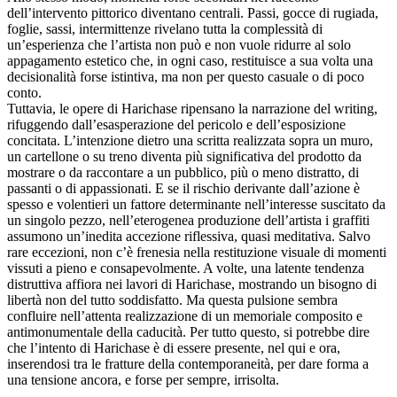
dell’intervento pittorico diventano centrali. Passi, gocce di rugiada,
foglie, sassi, intermittenze rivelano tutta la complessità di
un’esperienza che l’artista non può e non vuole ridurre al solo
appagamento estetico che, in ogni caso, restituisce a sua volta una
decisionalità forse istintiva, ma non per questo casuale o di poco
conto.
Tuttavia, le opere di Harichase ripensano la narrazione del writing,
rifuggendo dall’esasperazione del pericolo e dell’esposizione
concitata. L’intenzione dietro una scritta realizzata sopra un muro,
un cartellone o su treno diventa più significativa del prodotto da
mostrare o da raccontare a un pubblico, più o meno distratto, di
passanti o di appassionati. E se il rischio derivante dall’azione è
spesso e volentieri un fattore determinante nell’interesse suscitato da
un singolo pezzo, nell’eterogenea produzione dell’artista i graffiti
assumono un’inedita accezione riflessiva, quasi meditativa. Salvo
rare eccezioni, non c’è frenesia nella restituzione visuale di momenti
vissuti a pieno e consapevolmente. A volte, una latente tendenza
distruttiva affiora nei lavori di Harichase, mostrando un bisogno di
libertà non del tutto soddisfatto. Ma questa pulsione sembra
confluire nell’attenta realizzazione di un memoriale composito e
antimonumentale della caducità. Per tutto questo, si potrebbe dire
che l’intento di Harichase è di essere presente, nel qui e ora,
inserendosi tra le fratture della contemporaneità, per dare forma a
una tensione ancora, e forse per sempre, irrisolta.