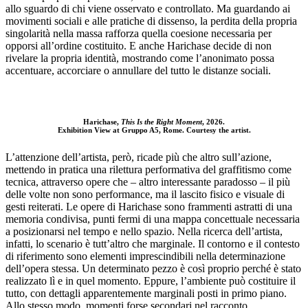
allo sguardo di chi viene osservato e controllato. Ma guardando ai
movimenti sociali e alle pratiche di dissenso, la perdita della propria
singolarità nella massa rafforza quella coesione necessaria per
opporsi all’ordine costituito. E anche Harichase decide di non
rivelare la propria identità, mostrando come l’anonimato possa
accentuare, accorciare o annullare del tutto le distanze sociali.
Harichase,
This Is the Right Moment
, 2026.
Exhibition View at Gruppo A5, Rome. Courtesy the artist.
L’attenzione dell’artista, però, ricade più che altro sull’azione,
mettendo in pratica una rilettura performativa del graffitismo come
tecnica, attraverso opere che – altro interessante paradosso – il più
delle volte non sono performance, ma il lascito fisico e visuale di
gesti reiterati. Le opere di Harichase sono frammenti astratti di una
memoria condivisa, punti fermi di una mappa concettuale necessaria
a posizionarsi nel tempo e nello spazio. Nella ricerca dell’artista,
infatti, lo scenario è tutt’altro che marginale. Il contorno e il contesto
di riferimento sono elementi imprescindibili nella determinazione
dell’opera stessa. Un determinato pezzo è così proprio perché è stato
realizzato lì e in quel momento. Eppure, l’ambiente può costituire il
tutto, con dettagli apparentemente marginali posti in primo piano.
Allo stesso modo, momenti forse secondari nel racconto