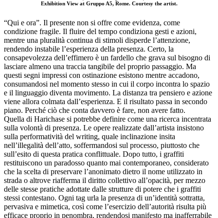
Exhibition View at Gruppo A5, Rome. Courtesy the artist.
“Qui e ora”. Il presente non si offre come evidenza, come
condizione fragile. Il fluire del tempo condiziona gesti e azioni,
mentre una pluralità continua di stimoli disperde l’attenzione,
rendendo instabile l’esperienza della presenza. Certo, la
consapevolezza dell’effimero è un fardello che grava sul bisogno di
lasciare almeno una traccia tangibile del proprio passaggio. Ma
questi segni impressi con ostinazione esistono mentre accadono,
consumandosi nel momento stesso in cui il corpo incontra lo spazio
e il linguaggio diventa movimento. La distanza tra pensiero e azione
viene allora colmata dall’esperienza. E il risultato passa in secondo
piano. Perché ciò che conta davvero è fare, non avere fatto.
Quella di Harichase si potrebbe definire come una ricerca incentrata
sulla volontà di presenza. Le opere realizzate dall’artista insistono
sulla performatività del writing, quale inclinazione insita
nell’illegalità dell’atto, soffermandosi sul processo, piuttosto che
sull’esito di questa pratica conflittuale. Dopo tutto, i graffiti
restituiscono un paradosso quanto mai contemporaneo, considerato
che la scelta di preservare l’anonimato dietro il nome utilizzato in
strada o altrove riafferma il diritto collettivo all’opacità, per mezzo
delle stesse pratiche adottate dalle strutture di potere che i graffiti
stessi contestano. Ogni tag urla la presenza di un’identità sottratta,
pervasiva e mimetica, così come l’esercizio dell’autorità risulta più
efficace proprio in penombra, rendendosi manifesto ma inafferrabile